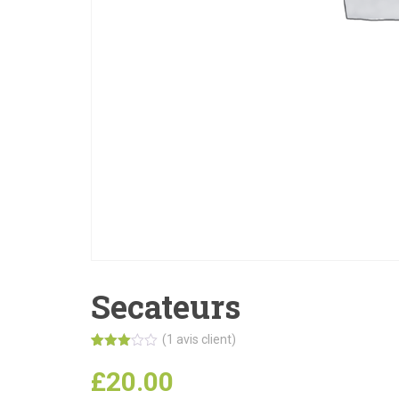
Secateurs
(
1
avis client)
Noté
1
3.00
£
20.00
sur 5
basé