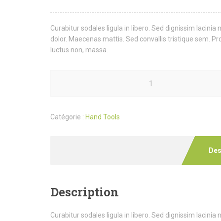
sur
notation
client
Curabitur sodales ligula in libero. Sed dignissim lacini
dolor. Maecenas mattis. Sed convallis tristique sem. Proin 
luctus non, massa.
Catégorie :
Hand Tools
Des
Description
Curabitur sodales ligula in libero. Sed dignissim lacini