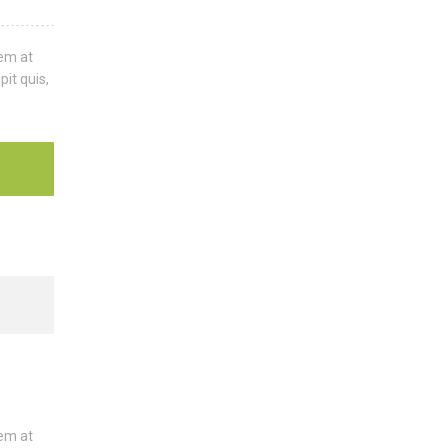
sem at
pit quis,
sem at