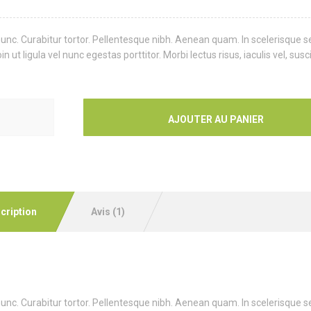
a nunc. Curabitur tortor. Pellentesque nibh. Aenean quam. In scelerisque 
ut ligula vel nunc egestas porttitor. Morbi lectus risus, iaculis vel, susci
AJOUTER AU PANIER
cription
Avis (1)
a nunc. Curabitur tortor. Pellentesque nibh. Aenean quam. In scelerisque 