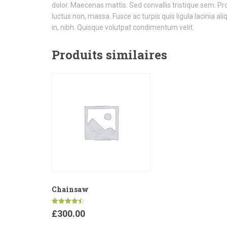
dolor. Maecenas mattis. Sed convallis tristique sem. Proin 
luctus non, massa. Fusce ac turpis quis ligula lacinia a
in, nibh. Quisque volutpat condimentum velit.
Produits similaires
Chainsaw
Note
£
300.00
4.50
sur 5