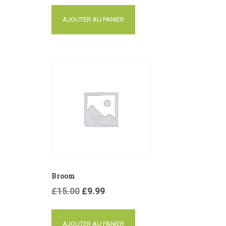
AJOUTER AU PANIER
Broom
£
15.00
£
9.99
AJOUTER AU PANIER