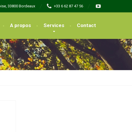
oise, 33800 Bordeaux
+33 6 62 87 47 56
A propos
Services
Contact