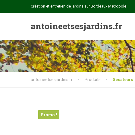
Création et entretien de jardins sur Bordeaux Métropole
antoineetsesjardins.fr
antoineetsesjardins.fr
Produits
Secateurs
Promo !